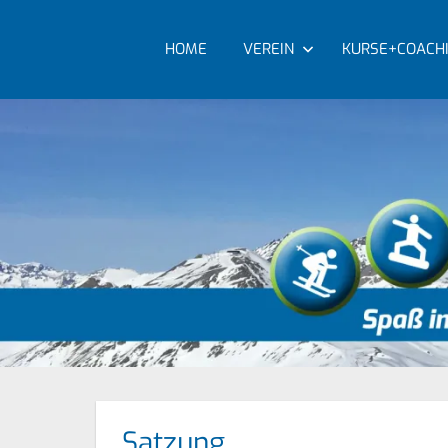
Zum
Inhalt
HOME
VEREIN
KURSE+COACH
Spaß
springen
Skiclub
im
Schnee!
Taufkirchen
e.V.
Satzung